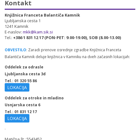
Kontakt
Knjižnica Franceta Balantiča Kamnik
Ljubljanska cesta 1
1241 Kamnik
E-naslov:
mkk@kam.sik.si
Tel.:
+386 1 831 12 17 (PON-PET: 9.00-19.00), SOB (8.00-13.00)
OBVESTILO
: Zaradi prenove osrednje zgradbe Knjižnica Franceta
Balantiča Kamnik deluje knjižnica v Kamniku na dveh začasnih lokacijah:
Oddelek za odrasle
Ljubljanska cesta 3d
Tel.: 01 320 55 86
LOKACIJA
Oddelek za otroke in mladino
Usnjarska cesta 6
Tel.: 01 831 12 17
LOKACIJA
.
Matična št.: 5543452