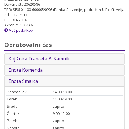
Davčna št.: 20620586
TRR: SI56 01100-6000059096 (Banka Slovenije, podračun UJP) - št. velja
od 1. 12. 2017.
PIC: 914651025
Akronim: SIKKAM
Več podatkov
Obratovalni čas
Knjižnica Franceta B. Kamnik
Enota Komenda
Enota Šmarca
Ponedeljek
14.00-19.00
Torek
14.00-19.00
Sreda
zaprto
Četrtek
9.00-15.00
Petek
zaprto
Sobota
zaprto