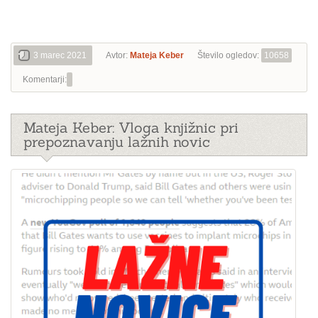
3 marec 2021
Avtor:
Mateja Keber
Število ogledov:
10658
Komentarji:
Mateja Keber: Vloga knjižnic pri
prepoznavanju lažnih novic