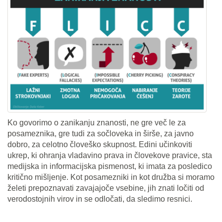
Ko govorimo o zanikanju znanosti, ne gre več le za
posameznika, gre tudi za sočloveka in širše, za javno
dobro, za celotno človeško skupnost. Edini učinkoviti
ukrep, ki ohranja vladavino prava in človekove pravice, sta
medijska in informacijska pismenost, ki imata za posledico
kritično mišljenje. Kot posamezniki in kot družba si moramo
želeti prepoznavati zavajajoče vsebine, jih znati ločiti od
verodostojnih virov in se odločati, da sledimo resnici.