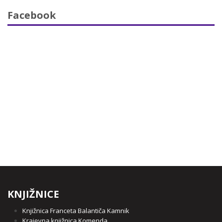
Facebook
KNJIŽNICE
Knjižnica Franceta Balantiča Kamnik
Krajevna knjižnica Komenda