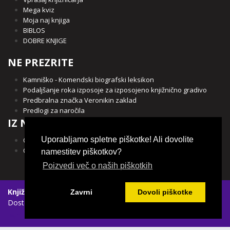
Mega kviz
Moja naj knjiga
BIBLOS
DOBRE KNJIGE
NE PREZRITE
Kamniško - Komendski biografski leksikon
Podaljšanje roka izposoje za izposojeno knjižnično gradivo
Predbralna značka Veronikin zaklad
Predlogi za naročila
IZ NAŠE OBČINE
Uporabljamo spletne piškotke! Ali dovolite
Občina Kamnik
Občina Komenda
namestitev piškotkov?
Poizvedi več o naših piškotkih
Knjižnica Franceta Balantiča Kamnik
|
Spletni piškotki
|
Zavrni
Dovoli piškotke
Dostopnost vsebin
Login