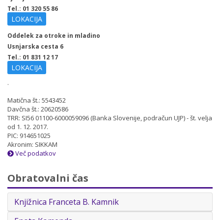
Tel.: 01 320 55 86
LOKACIJA
Oddelek za otroke in mladino
Usnjarska cesta 6
Tel.: 01 831 12 17
LOKACIJA
.
Matična št.: 5543452
Davčna št.: 20620586
TRR: SI56 01100-6000059096 (Banka Slovenije, podračun UJP) - št. velja
od 1. 12. 2017.
PIC: 914651025
Akronim: SIKKAM
Več podatkov
Obratovalni čas
Knjižnica Franceta B. Kamnik