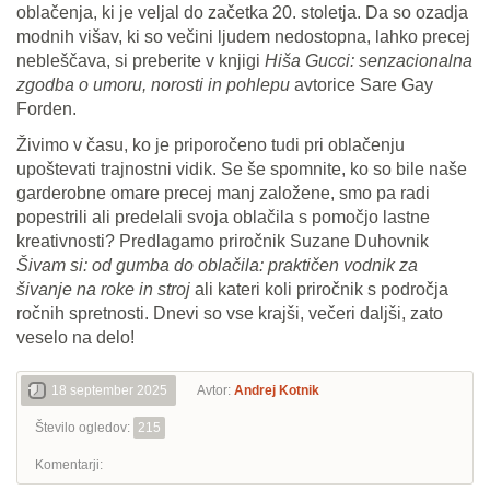
oblačenja, ki je veljal do začetka 20. stoletja. Da so ozadja
modnih višav, ki so večini ljudem nedostopna, lahko precej
nebleščava, si preberite v knjigi
Hiša Gucci: senzacionalna
zgodba o umoru, norosti in pohlepu
avtorice Sare Gay
Forden.
Živimo v času, ko je priporočeno tudi pri oblačenju
upoštevati trajnostni vidik. Se še spomnite, ko so bile naše
garderobne omare precej manj založene, smo pa radi
popestrili ali predelali svoja oblačila s pomočjo lastne
kreativnosti? Predlagamo priročnik Suzane Duhovnik
Šivam si: od gumba do oblačila: praktičen vodnik za
šivanje na roke in stroj
ali kateri koli priročnik s področja
ročnih spretnosti. Dnevi so vse krajši, večeri daljši, zato
veselo na delo!
18 september 2025
Avtor:
Andrej Kotnik
Število ogledov:
215
Komentarji: