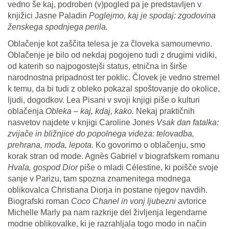
vedno še kaj, podroben (v)pogled pa je predstavljen v
knjižici Jasne Paladin
Poglejmo, kaj je spodaj: zgodovina
ženskega spodnjega perila.
Oblačenje kot zaščita telesa je za človeka samoumevno.
Oblačenje je bilo od nekdaj pogojeno tudi z drugimi vidiki,
od katerih so najpogostejši status, etnična in širše
narodnostna pripadnost ter poklic. Človek je vedno stremel
k temu, da bi tudi z obleko pokazal spoštovanje do okolice,
ljudi, dogodkov. Lea Pisani v svoji knjigi piše o kulturi
oblačenja
Obleka – kaj, kdaj, kako.
Nekaj praktičnih
nasvetov najdete v knjigi Caroline Jones
Vsak dan fatalka:
zvijače in bližnjice do popolnega videza: telovadba,
prehrana, moda, lepota.
Ko govorimo o oblačenju, smo
korak stran od mode. Agnѐs Gabriel v biografskem romanu
Hvala, gospod Dior
piše o mladi Célestine, ki poišče svoje
sanje v Parizu, tam spozna znamenitega modnega
oblikovalca Christiana Diorja in postane njegov navdih.
Biografski roman
Coco Chanel in vonj ljubezni
avtorice
Michelle Marly pa nam razkrije del življenja legendarne
modne oblikovalke, ki je razrahljala togo modo in način