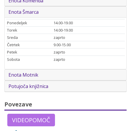
Enota Komenda
Enota Šmarca
Ponedeljek
14.00-19.00
Torek
14.00-19.00
Sreda
zaprto
Četrtek
9.00-15.00
Petek
zaprto
Sobota
zaprto
Enota Motnik
Potujoča knjižnica
Povezave
VIDEOPOMOČ