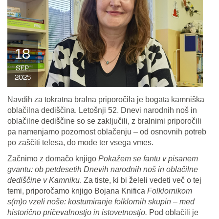
18
SEP.
2025
Navdih za tokratna bralna priporočila je bogata kamniška
oblačilna dediščina. Letošnji 52. Dnevi narodnih noš in
oblačilne dediščine so se zaključili, z bralnimi priporočili
pa namenjamo pozornost oblačenju – od osnovnih potreb
po zaščiti telesa, do mode ter vsega vmes.
Začnimo z domačo knjigo
Pokažem se fantu v pisanem
gvantu: ob petdesetih Dnevih narodnih noš in oblačilne
dediščine v Kamniku
. Za tiste, ki bi želeli vedeti več o tej
temi, priporočamo knjigo Bojana Knifica
Folklornikom
s(m)o vzeli noše: kostumiranje folklornih skupin – med
historično pričevalnostjo in istovetnostjo.
Pod oblačili je