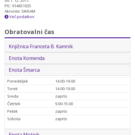
od 1. 12. 2017.
PIC: 914651025
Akronim: SIKKAM
Več podatkov
Obratovalni čas
Knjižnica Franceta B. Kamnik
Enota Komenda
Enota Šmarca
Ponedeljek
14.00-19.00
Torek
14.00-19.00
Sreda
zaprto
Četrtek
9.00-15.00
Petek
zaprto
Sobota
zaprto
Enota Motnik