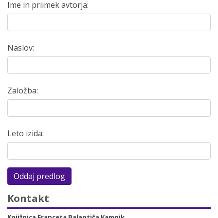
Ime in priimek avtorja:
Naslov:
Založba:
Leto izida:
Oddaj predlog
Kontakt
Knjižnica Franceta Balantiča Kamnik