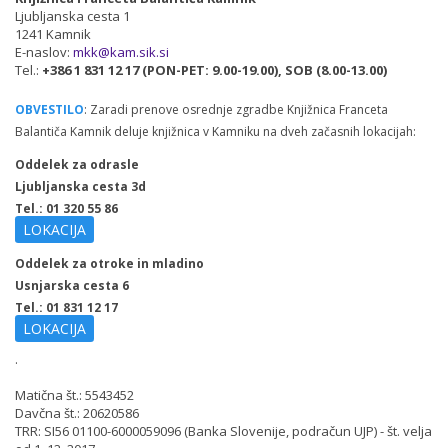
Ljubljanska cesta 1
1241 Kamnik
E-naslov:
mkk@kam.sik.si
Tel.:
+386 1 831 12 17 (PON-PET: 9.00-19.00), SOB (8.00-13.00)
OBVESTILO
: Zaradi prenove osrednje zgradbe Knjižnica Franceta
Balantiča Kamnik deluje knjižnica v Kamniku na dveh začasnih lokacijah:
Oddelek za odrasle
Ljubljanska cesta 3d
Tel.: 01 320 55 86
LOKACIJA
Oddelek za otroke in mladino
Usnjarska cesta 6
Tel.: 01 831 12 17
LOKACIJA
.
Matična št.: 5543452
Davčna št.: 20620586
TRR: SI56 01100-6000059096 (Banka Slovenije, podračun UJP) - št. velja