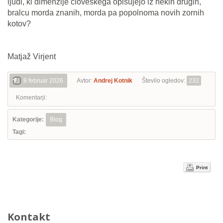
ljudi, ki dimenzije človeškega opisujejo iz nekih drugih,
bralcu morda znanih, morda pa popolnoma novih zornih
kotov?
Matjaž Virjent
8 februar 2026
Avtor:
Andrej Kotnik
Število ogledov:
232
Komentarji:
Kategorije:
Blog
Tagi:
Print
Kontakt