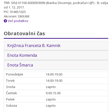
TRR: SI56 01100-6000059096 (Banka Slovenije, podračun UJP) - št. velja
od 1. 12. 2017.
PIC: 914651025
Akronim: SIKKAM
Več podatkov
Obratovalni čas
Knjižnica Franceta B. Kamnik
Enota Komenda
Enota Šmarca
Ponedeljek
14.00-19.00
Torek
14.00-19.00
Sreda
zaprto
Četrtek
9.00-15.00
Petek
zaprto
Sobota
zaprto