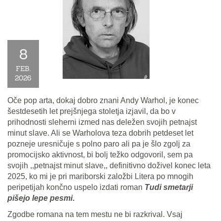
8
FEB.
2026
Oče pop arta, dokaj dobro znani Andy Warhol, je konec
šestdesetih let prejšnjega stoletja izjavil, da bo v
prihodnosti sleherni izmed nas deležen svojih petnajst
minut slave. Ali se Warholova teza dobrih petdeset let
pozneje uresničuje s polno paro ali pa je šlo zgolj za
promocijsko aktivnost, bi bolj težko odgovoril, sem pa
svojih ,,petnajst minut slave,, definitivno doživel konec leta
2025, ko mi je pri mariborski založbi Litera po mnogih
peripetijah končno uspelo izdati roman
Tudi smetarji
pišejo lepe pesmi
.
Zgodbe romana na tem mestu ne bi razkrival. Vsaj