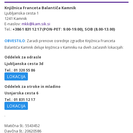
Knjižnica Franceta Balantiča Kamnik
Ljubljanska cesta 1
1241 Kamnik
E-naslov:
mkk@kam.sik.si
Tel.:
+386 1 831 12 17 (PON-PET: 9.00-19.00), SOB (8.00-13.00)
OBVESTILO
: Zaradi prenove osrednje zgradbe Knjižnica Franceta
Balantiča Kamnik deluje knjižnica v Kamniku na dveh začasnih lokacijah:
Oddelek za odrasle
Ljubljanska cesta 3d
Tel.: 01 320 55 86
LOKACIJA
Oddelek za otroke in mladino
Usnjarska cesta 6
Tel.: 01 831 12 17
LOKACIJA
.
Matična št.: 5543452
Davčna št.: 20620586