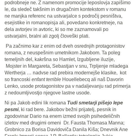
podrobneje ne. Z namenom promocije leposlovja zapišimo
le, da sledeč takšnim in drugačnim kontekstom v romanu
ne manjka referenc na ustvarjalce s področij pesništva,
esejistike in romanopisja ali, povedano konkretneje, na
dela avtorjev in avtoric, ki so me zaznamovali po
ustvarjalni, bralni ali zgolj človeški plati.
Pa začnimo kar z enim od dveh osrednjih protagonistov
romana, z neuspešnim umetnikom Jakobom. Ta poleg
temeljnih del, kakršna so Hamlet, Izgubljene iluzije,
Mojster in Margareta, Sebastjan v snu, Trpljenje mladega
Wertherja … nadvse rad prebira modernejše klasike, kot
so francoski
enfant terrible
Houellebecq ali naš Davorin
Lenko, usode protagonistov pa v nadaljevanju rad primerja
z nedoumljivostjo njegove lastne usode.
Ni pa Jakob edini lik romana
Tudi smetarji pišejo lepe
pesmi
, ki rad bere. Jakobov bežni prijatelj, pesnik in
zgodovinar Dario na enem izmed svojih psihedeličnih
izletov med drugimi omeni Dr. Fausta Thomasa Manna;
Grobnico za Borisa Davidoviča Danila Kiša; Dnevnik Ane