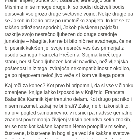
Frank; Imperij sonca J.P. Ballarda; tetralogijo Jukia
Mishime in še mnoge druge, ki so bodisi doživeli bodisi
opisovali vso grozo druge svetovne vojne. Nekje drugje pa
se Jakob in Dario prav po umetniško zapijeta. In kot se za
takšno priložnost spodobi, Jakob pivskemu pajdašu
razkrije svojo nesrečno ljubezen do druge osrednje
junakinje – Margite, kar ne bi bilo nič nenavadnega, če ne
bi pesnik kakršen je, svoje nesreče ves čas primerjal z
usodo samega Franceta Prešerna. Stigma kmečkega
stanu, neuslišana ljubezen kot vir navdiha, neživljenjska
poštenost in iz tega izvirajoča nekompatibilnost z okolico,
ga po njegovem neločljivo veže z likom velikega poeta.
Kaj reči za konec? Kot prvo bi pripomnil, da si vse v članku
omenjene knjige lahko izposodite v Knjižnici Franceta
Balantiča Kamnik kjer trenutno delam. Kot drugo pa: nikoli
nisem razumel, zakaj ne bi brali? Zakaj ne bi izkoristili to,
na prvi pogled samoumevno, v resnici pa nadvse genialno
znanost povzemanja življenj v tistih petindvajsetih znakih,
ter se nato kot kakšen kapetan Nemo potopili v miselne,
čustvene, izkustvene in bog si ga vedi še kakšne svetove