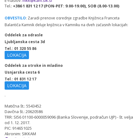
E-naslov:
mkk@kam.sik.si
Tel.:
+386 1 831 12 17 (PON-PET: 9.00-19.00), SOB (8.00-13.00)
OBVESTILO
: Zaradi prenove osrednje zgradbe Knjižnica Franceta
Balantiča Kamnik deluje knjižnica v Kamniku na dveh začasnih lokacijah:
Oddelek za odrasle
Ljubljanska cesta 3d
Tel.: 01 320 55 86
LOKACIJA
Oddelek za otroke in mladino
Usnjarska cesta 6
Tel.: 01 831 12 17
LOKACIJA
.
Matična št.: 5543452
Davčna št.: 20620586
TRR: SI56 01100-6000059096 (Banka Slovenije, podračun UJP) - št. velja
od 1. 12. 2017.
PIC: 914651025
Akronim: SIKKAM