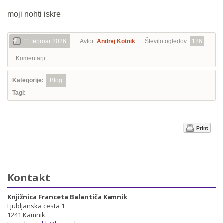
moji nohti iskre
11 februar 2026
Avtor:
Andrej Kotnik
Število ogledov:
126
Komentarji:
Kategorije:
Blog
Tagi:
Print
Kontakt
Knjižnica Franceta Balantiča Kamnik
Ljubljanska cesta 1
1241 Kamnik