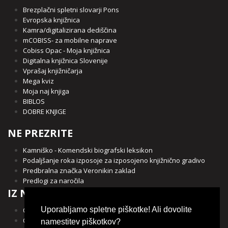
Brezplačni spletni slovarji Pons
Evropska knjižnica
Kamra/digitalizirana dediščina
mCOBISS- za mobilne naprave
Cobiss Opac - Moja knjižnica
Digitalna knjižnica Slovenije
Vprašaj knjižničarja
Mega kviz
Moja naj knjiga
BIBLOS
DOBRE KNJIGE
NE PREZRITE
Kamniško - Komendski biografski leksikon
Podaljšanje roka izposoje za izposojeno knjižnično gradivo
Predbralna značka Veronikin zaklad
Predlogi za naročila
IZ NAŠE OBČINE
Uporabljamo spletne piškotke! Ali dovolite
Občina Kamnik
Občina Komenda
namestitev piškotkov?