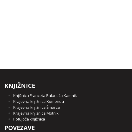
KNJIŽNICE
Knjižnica Franceta Balantiča Kamnik
Krajevna knjižnica Komenda
Krajevna knjižnica Šmarca
Krajevna knjižnica Motnik
Potujoča knjižnica
POVEZAVE