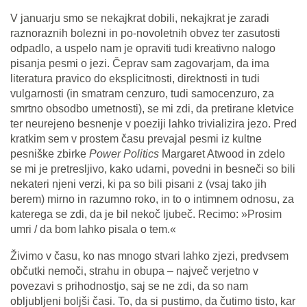
V januarju smo se nekajkrat dobili, nekajkrat je zaradi
raznoraznih bolezni in po-novoletnih obvez ter zasutosti
odpadlo, a uspelo nam je opraviti tudi kreativno nalogo
pisanja pesmi o jezi. Čeprav sam zagovarjam, da ima
literatura pravico do eksplicitnosti, direktnosti in tudi
vulgarnosti (in smatram cenzuro, tudi samocenzuro, za
smrtno obsodbo umetnosti), se mi zdi, da pretirane kletvice
ter neurejeno besnenje v poeziji lahko trivializira jezo. Pred
kratkim sem v prostem času prevajal pesmi iz kultne
pesniške zbirke
Power Politics
Margaret Atwood in zdelo
se mi je pretresljivo, kako udarni, povedni in besneči so bili
nekateri njeni verzi, ki pa so bili pisani z (vsaj tako jih
berem) mirno in razumno roko, in to o intimnem odnosu, za
katerega se zdi, da je bil nekoč ljubeč. Recimo: »Prosim
umri / da bom lahko pisala o tem.«
Živimo v času, ko nas mnogo stvari lahko zjezi, predvsem
občutki nemoči, strahu in obupa – največ verjetno v
povezavi s prihodnostjo, saj se ne zdi, da so nam
obljubljeni boljši časi. To, da si pustimo, da čutimo tisto, kar