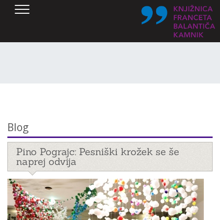
SKOČI DO OSREDNJE VSEBINE
Blog
Pino Pograjc: Pesniški krožek se še
naprej odvija