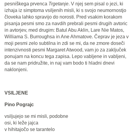
pesniškega prvenca
Trgetanje
. V njej sem pisal o jezi, ki
izhaja iz simptoma vsiljenih misli, ki s svojo neumornostjo
človeka lahko spravijo do norosti. Pred vsakim korakom
pisanja pesmi smo za navdih prebrali pesmi drugih avtoric
in avtorjev, med drugim: Batul Abu Aklin, Lare Nie Matos,
Williama S. Burroughsa in Ane Ahmatove. Čeprav je jeza v
moji pesmi zelo subtilna in zdi se mi, da ne zmore doseči
intenzivnosti pesmi Margaret Atwood, vam jo za zaključek
ponujam na koncu tega zapisa. Lepo vabljene in vabljeni,
da se nam pridružite, in naj vam bodo ti hladni dnevi
naklonjeni.
VSILJENE
Pino Pograjc
vsiljujejo se mi misli, podobne
osi, ki leže jajca
v hihitajočo se tarantelo