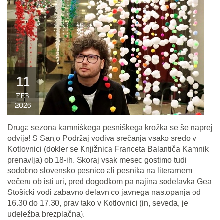
11
FEB.
2026
Druga sezona kamniškega pesniškega krožka se še naprej
odvija! S Sanjo Podržaj vodiva srečanja vsako sredo v
Kotlovnici (dokler se Knjižnica Franceta Balantiča Kamnik
prenavlja) ob 18-ih. Skoraj vsak mesec gostimo tudi
sodobno slovensko pesnico ali pesnika na literarnem
večeru ob isti uri, pred dogodkom pa najina sodelavka Gea
Stošicki vodi zabavno delavnico javnega nastopanja od
16.30 do 17.30, prav tako v Kotlovnici (in, seveda, je
udeležba brezplačna).