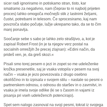
sicer radi ignoriramo in potiskamo stran, tisto, kar
smatramo za negativno, nam (čeprav to ni najbolj prijeten
proces) lahko omogoča močnejši stik z lastnimi željami,
čustvi, potrebami in telesom. Če sprocesiramo, kaj nam
povzroča slabo počutje, lažje ukrepamo tako, da se to čim
manj ponavlja.
Soočanje sebe s sabo je lahko zelo strašljivo, a, kot je
zapisal Robert Frost (in je ta njegov verz postal na
socialnih omrežjih že precej zlajnan): »Edini način, da
prideš ven, je, da greš skozi.«
Pisali smo torej pesem o jezi in zopet so me udeleženke
krožka presenetile, saj je vsaka vstopila v pesem na svoj
način – vsaka je jezo povezovala z drugo osebno
okoliščino in to izpisala v svojem stilu – nastale so pesmi o
partnerskem odnosu, o odnosu do staršev in o zavrnitvi, in
vsaka je imela svoje odlike (ki se s časom in vajami iz
pisanja pri vseh udeležencih potencirajo).
Spet sem nalogo zasnoval na svoji pesmi, tokrat iz svojega