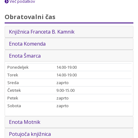
Več podatkov
Obratovalni čas
Knjižnica Franceta B. Kamnik
Enota Komenda
Enota Šmarca
Ponedeljek
14.00-19.00
Torek
14.00-19.00
Sreda
zaprto
Četrtek
9.00-15.00
Petek
zaprto
Sobota
zaprto
Enota Motnik
Potujoča knjižnica