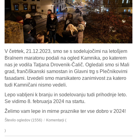
V četrtek, 21.12.2023, smo se s sodelujočimi na letošjem
Bralnem maratonu podali na ogled Kamnika, po katerem
nas je vodila Tatjana Drovenik-Čalič. Ogledali smo si Mali
grad, frančiškanski samostan in Glavni trg s Plečnikovimi
fasadami. Izvedeli smo marsikatero zanimivost za katero
tudi Kamničani nismo vedeli.
Lepo vabljeni k branju in sodelovanju tudi prihodnje leto.
Se vidimo 8. februarja 2024 na startu.
Želimo vam lepe in mirne praznike ter vse dobro v 2024!
Število ogledov (1556)
/
Komentarji (
)