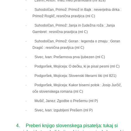
· Lavrin, Anton: Vitez med piramidami (ml 929)
· Suhodolčan, Primož: Primož in Bajk : neverjetna dirka :
Primož Roglič, resnična pravljica (ml C)
· Suhodolčan, Primož: Janja in čudežna roža : Janja
Garnbret : resnična pravljica (ml C)
· Suhodolčan, Primož: Goran : legenda o zmaju : Goran
Dragić : resnična pravljica (ml C)
· Sivec, Ivan: Prešernova prva ljubezen (ml C)
· Podgoršek, Mojiceja: O dečku, ki je pisal pesmi (ml C)
· Podgoršek, Mojiceja: Slovenski literarni liki (ml 821)
· Podgoršek, Mojiceja: Kakor biserni potok : Josip Jurčič,
oče slovenskega romana (ml C)
· Mušič, Janez: Zgodbe o Prešernu (ml P)
· Sivec, Ivan: Izgubljeni Prešern (ml P)
4.
Preberi knjigo slovenskega pisatelja: tukaj si