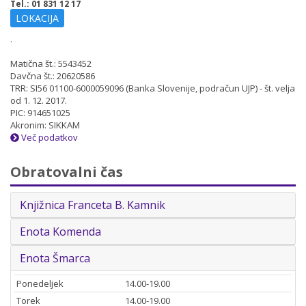
Tel.: 01 831 12 17
LOKACIJA
.
Matična št.: 5543452
Davčna št.: 20620586
TRR: SI56 01100-6000059096 (Banka Slovenije, podračun UJP) - št. velja
od 1. 12. 2017.
PIC: 914651025
Akronim: SIKKAM
Več podatkov
Obratovalni čas
Knjižnica Franceta B. Kamnik
Enota Komenda
Enota Šmarca
Ponedeljek
14.00-19.00
Torek
14.00-19.00