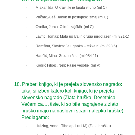
· Mlakar, Ida: O kravi, ki je lajala v luno (ml C)
· Pučnik, Aleš: Jakob in postojnski zmaj (ml C)
· Cvetko, Jerca: O treh zajčkih (ml C)
· Lavrič, Tomaž: Mala uš Iva in druga mrgolazen (ml 821-1)
· Remškar, Slavica: Je uganka – težka ni (ml 398.6)
· Hančič, Miha: Grozna šola (ml 084.11)
· Kodrič Filipić, Neli: Pasje vesolje (ml P)
18.
Preberi knjigo, ki je prejela slovensko nagrado:
tukaj si izberi katero koli knjigo, ki je prejela
slovensko nagrado (Zlata hruška, Desetnica,
Večernica…, tiste, ki so bile nagrajen
e
z zlato
hruško imajo na naslovni strani nalepko hruške).
Predlagamo:
· Huizing, Annet: Tihotapci (ml M) (Zlata hruška)