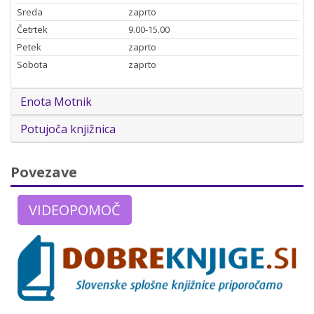
Sreda
zaprto
Četrtek
9.00-15.00
Petek
zaprto
Sobota
zaprto
Enota Motnik
Potujoča knjižnica
Povezave
VIDEOPOMOČ