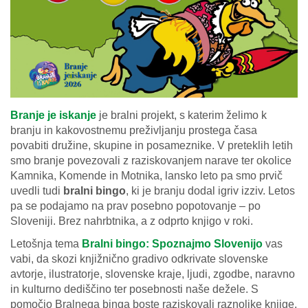
Branje je iskanje
je bralni projekt, s katerim želimo k
branju in kakovostnemu preživljanju prostega časa
povabiti družine, skupine in posameznike. V preteklih letih
smo branje povezovali z raziskovanjem narave ter okolice
Kamnika, Komende in Motnika, lansko leto pa smo prvič
uvedli tudi
bralni bingo
, ki je branju dodal igriv izziv. Letos
pa se podajamo na prav posebno popotovanje – po
Sloveniji. Brez nahrbtnika, a z odprto knjigo v roki.
Letošnja tema
Bralni bingo: Spoznajmo Slovenijo
vas
vabi, da skozi knjižnično gradivo odkrivate slovenske
avtorje, ilustratorje, slovenske kraje, ljudi, zgodbe, naravno
in kulturno dediščino ter posebnosti naše dežele. S
pomočjo Bralnega binga boste raziskovali raznolike knjige,