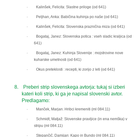
· Kalinšek, Felicita: Slastne priloge (od 641)
· Peljhan, Anka: Babičina kuhinja po naše (od 641)
· Kalinšek, Felicita: Slovenska praznična miza (od 641)
· Bogataj, Janez: Slovenska potica : vseh sladic kraljica (od
641)
· Bogataj, Janez: Kuhinja Slovenije : mojstrovine nove
kuharske umetnosti (od 641)
·
Okus preteklosti : recepti, ki zorijo z leti (od 641)
8.
Preberi strip slovenskega
avtorja: tukaj si izberi
kateri koli strip
, ki ga je napisal slovenski avtor.
Predlagamo:
· Manček, Marjan: Hribci kremeniti (ml 084.11)
· Schmidt, Matjaž: Slovenske pravljice (in ena nemška) v
stripu (ml 084.11)
· Stepančič, Damijan: Kapo in Bundo (ml 084.11)