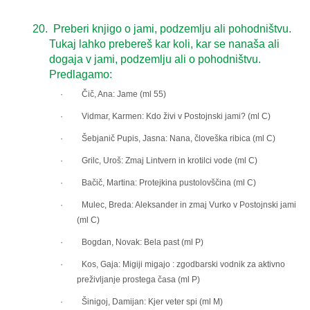
20.
Preberi
knjigo o jami, podzemlju ali pohodništvu.
Tukaj lahko prebereš kar koli, kar se nanaša ali
dogaja v jami, podzemlju ali o pohodništvu
.
Predlagamo:
· Čič, Ana: Jame (ml 55)
· Vidmar, Karmen: Kdo živi v Postojnski jami? (ml C)
· Šebjanič Pupis, Jasna: Nana, človeška ribica (ml C)
· Grilc, Uroš: Zmaj Lintvern in krotilci vode (ml C)
· Bačič, Martina: Protejkina pustolovščina (ml C)
· Mulec, Breda: Aleksander in zmaj Vurko v Postojnski jami
(ml C)
· Bogdan, Novak: Bela past (ml P)
· Kos, Gaja: Migiji migajo : zgodbarski vodnik za aktivno
preživljanje prostega časa (ml P)
· Šinigoj, Damijan: Kjer veter spi (ml M)