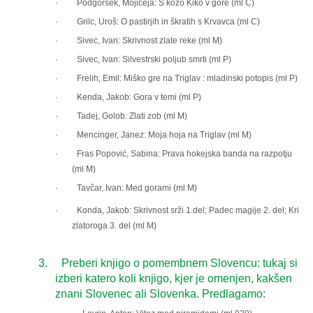
·
Podgoršek, Mojiceja: S kozo Kiko v gore (ml C)
·
Grilc, Uroš: O pastirjih in škratih s Krvavca (ml C)
·
Sivec, Ivan: Skrivnost zlate reke (ml M)
·
Sivec, Ivan: Silvestrski poljub smrti (ml P)
·
Frelih, Emil: Miško gre na Triglav : mladinski potopis (ml P)
·
Kenda, Jakob: Gora v temi (ml P)
·
Tadej, Golob: Zlati zob (ml M)
·
Mencinger, Janez: Moja hoja na Triglav (ml M)
·
Fras Popović, Sabina: Prava hokejska banda na razpotju
(ml M)
· Tavčar, Ivan: Med gorami (ml M)
· Konda, Jakob: Skrivnost srži 1.del; Padec magije 2. del; Kri
zlatoroga 3. del (ml M)
3.
Preberi knjigo o pomembnem Slovencu: tukaj si
izberi katero koli knjigo, kjer je omenjen, kakšen
znani Slovenec ali Slovenka. Predlagamo: