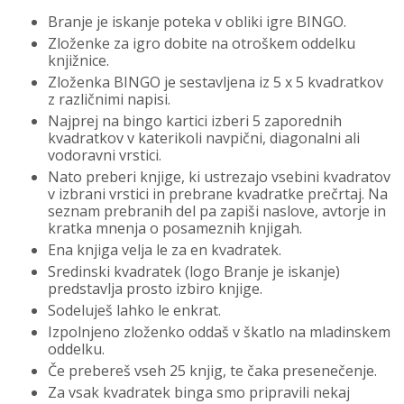
Branje je iskanje poteka v obliki igre BINGO.
Zloženke za igro dobite na otroškem oddelku
knjižnice.
Zloženka BINGO je sestavljena iz 5 x 5 kvadratkov
z različnimi napisi.
Najprej na bingo kartici izberi 5 zaporednih
kvadratkov v katerikoli navpični, diagonalni ali
vodoravni vrstici.
Nato preberi knjige, ki ustrezajo vsebini kvadratov
v izbrani vrstici in prebrane kvadratke prečrtaj. Na
seznam prebranih del pa zapiši naslove, avtorje in
kratka mnenja o posameznih knjigah.
Ena knjiga velja le za en kvadratek.
Sredinski kvadratek (logo Branje je iskanje)
predstavlja prosto izbiro knjige.
Sodeluješ lahko le enkrat.
Izpolnjeno zloženko oddaš v škatlo na mladinskem
oddelku.
Če prebereš vseh 25 knjig, te čaka presenečenje.
Za vsak kvadratek binga smo pripravili nekaj