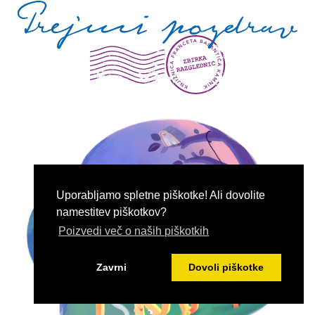
Uporabljamo spletne piškotke! Ali dovolite
namestitev piškotkov?
Poizvedi več o naših piškotkih
Zavrni
Dovoli piškotke