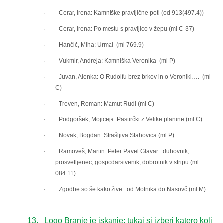
· Cerar, Irena: Kamniške pravljične poti (od 913(497.4))
· Cerar, Irena: Po mestu s pravljico v žepu (ml C-37)
· Hančič, Miha: Urmal (ml 769.9)
· Vukmir, Andreja: Kamniška Veronika (ml P)
· Juvan, Alenka: O Rudolfu brez brkov in o Veroniki…. (ml
C)
· Treven, Roman: Mamut Rudi (ml C)
· Podgoršek, Mojiceja: Pastirčki z Velike planine (ml C)
· Novak, Bogdan: Strašljiva Stahovica (ml P)
· Ramoveš, Martin: Peter Pavel Glavar : duhovnik,
prosvetljenec, gospodarstvenik, dobrotnik v stripu (ml
084.11)
· Zgodbe so še kako žive : od Motnika do Nasovč (ml M)
13.
Logo Branje je iskanje: tukaj si izberi katero koli