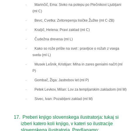
· Marinčič, Ema: Sivko na potepu po Plečnikovi Ljubljani
(ml C)
· Bevc, Cvetka: Zvitorepenja lisičke Žužke (ml C-ZB)
·
Kraljič, Helena: Pravi zaklad (ml C)
·
Čudežna drevesa (ml L)
· Kako so rože prišle na svet : pravljice o rožah z vsega
sveta (ml L)
· Musek Lešnik, Kristijan: Miha in zares genialni načrt (ml
P)
· Gombač, Žiga: Jastrebov let (ml P)
· Petek Levkov, Milan: Lov za templjarskim zakladom (ml M)
· Sivec, Ivan: Pozabljeni zaklad (ml M)
17.
Preberi knjigo slovenskega ilustratorja: tukaj si
izberi katero koli knjigo, v kateri so ilustracije
slovenskega ilustratorja. Predlagamo: