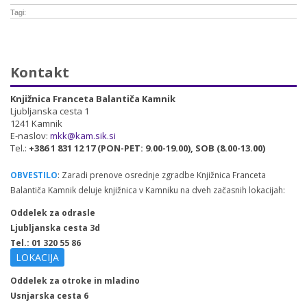
Tagi:
Kontakt
Knjižnica Franceta Balantiča Kamnik
Ljubljanska cesta 1
1241 Kamnik
E-naslov:
mkk@kam.sik.si
Tel.:
+386 1 831 12 17 (PON-PET: 9.00-19.00), SOB (8.00-13.00)
OBVESTILO
: Zaradi prenove osrednje zgradbe Knjižnica Franceta
Balantiča Kamnik deluje knjižnica v Kamniku na dveh začasnih lokacijah:
Oddelek za odrasle
Ljubljanska cesta 3d
Tel.: 01 320 55 86
LOKACIJA
Oddelek za otroke in mladino
Usnjarska cesta 6