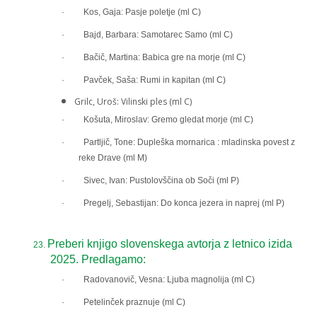
· Kos, Gaja: Pasje poletje (ml C)
· Bajd, Barbara: Samotarec Samo (ml C)
· Bačič, Martina: Babica gre na morje (ml C)
· Pavček, Saša: Rumi in kapitan (ml C)
Grilc, Uroš: Vilinski ples (ml C)
· Košuta, Miroslav: Gremo gledat morje (ml C)
· Partljič, Tone: Dupleška mornarica : mladinska povest z
reke Drave (ml M)
· Sivec, Ivan: Pustolovščina ob Soči (ml P)
· Pregelj, Sebastijan: Do konca jezera in naprej (ml P)
Preberi knjigo slovenskega avtorja z letnico izida
23.
2025. Predlagamo:
· Radovanovič, Vesna: Ljuba magnolija (ml C)
· Petelinček praznuje (ml C)