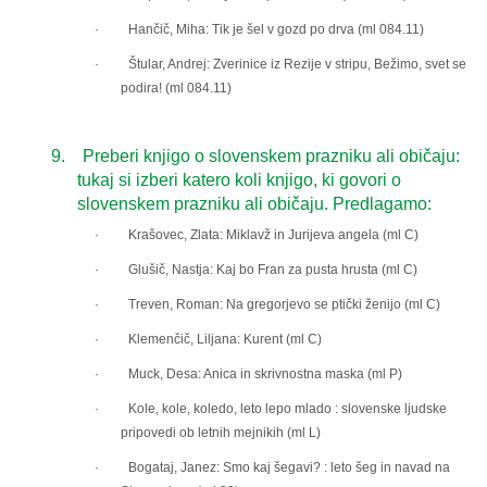
· Hančič, Miha: Tik je šel v gozd po drva (ml 084.11)
· Štular, Andrej: Zverinice iz Rezije v stripu, Bežimo, svet se
podira! (ml 084.11)
9.
Preberi knjigo o slovenskem prazniku ali običaju:
tukaj si izberi katero koli knjigo, ki govori o
slovenskem prazniku ali običaju. Predlagamo:
· Krašovec, Zlata: Miklavž in Jurijeva angela (ml C)
· Glušič, Nastja: Kaj bo Fran za pusta hrusta (ml C)
· Treven, Roman: Na gregorjevo se ptički ženijo (ml C)
· Klemenčič, Liljana: Kurent (ml C)
· Muck, Desa: Anica in skrivnostna maska (ml P)
· Kole, kole, koledo, leto lepo mlado : slovenske ljudske
pripovedi ob letnih mejnikih (ml L)
· Bogataj, Janez: Smo kaj šegavi? : leto šeg in navad na