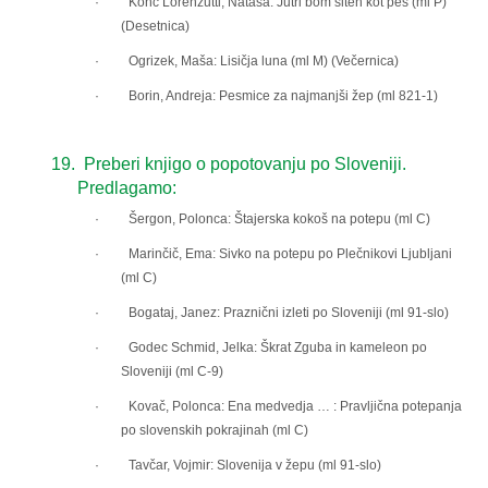
· Konc Lorenzutti, Nataša: Jutri bom siten kot pes (ml P)
(Desetnica)
· Ogrizek, Maša: Lisičja luna (ml M) (Večernica)
· Borin, Andreja: Pesmice za najmanjši žep (ml 821-1)
19.
Preberi knjigo o popotovanju po Sloveniji.
Predlagamo:
· Šergon, Polonca: Štajerska kokoš na potepu (ml C)
· Marinčič, Ema: Sivko na potepu po Plečnikovi Ljubljani
(ml C)
· Bogataj, Janez: Praznični izleti po Sloveniji (ml 91-slo)
· Godec Schmid, Jelka: Škrat Zguba in kameleon po
Sloveniji (ml C-9)
· Kovač, Polonca: Ena medvedja … : Pravljična potepanja
po slovenskih pokrajinah (ml C)
· Tavčar, Vojmir: Slovenija v žepu (ml 91-slo)