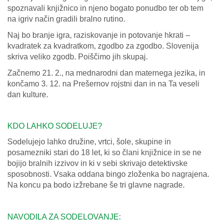
spoznavali knjižnico in njeno bogato ponudbo ter ob tem
na igriv način gradili bralno rutino.
Naj bo branje igra, raziskovanje in potovanje hkrati –
kvadratek za kvadratkom, zgodbo za zgodbo. Slovenija
skriva veliko zgodb. Poiščimo jih skupaj.
Začnemo 21. 2., na mednarodni dan maternega jezika, in
končamo 3. 12. na Prešernov rojstni dan in na Ta veseli
dan kulture.
KDO LAHKO SODELUJE?
Sodelujejo lahko družine, vrtci, šole, skupine in
posamezniki stari do 18 let, ki so člani knjižnice in se ne
bojijo bralnih izzivov in ki v sebi skrivajo detektivske
sposobnosti. Vsaka oddana bingo zloženka bo nagrajena.
Na koncu pa bodo izžrebane še tri glavne nagrade.
NAVODILA ZA SODELOVANJE: