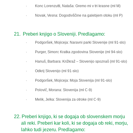
· Konc Lorenzutti, Nataša: Gremo mi v tri krasne (ml M)
· Novak, Vesna: Dogodivščine na galebjem otoku (ml P)
21.
Preberi knjigo o Sloveniji. Predlagamo:
·
Podgoršek, Mojiceja: Naravni parki Slovenije (ml 91-slo)
·
Purger, Simon
:
Kratka zgodovina Slovenije (ml 94-slo)
·
Hanuš, Barbara: Križkraž – Slovenijo spoznaš (ml 91-slo)
·
Odkrij Slovenijo (ml 91-slo)
·
Podgoršek, Mojiceja: Moja Slovenija (ml 91-slo)
·
Polovič, Morana: Slovenija (ml C-9)
·
Melik, Jelka: Slovenija za otroke (ml C-9)
22.
Preberi knjigo, ki se dogaja ob slovenskem morju
ali reki. Preberi kar koli, ki se dogaja ob reki, morju,
lahko tudi jezeru. Predlagamo: