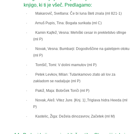
knjigo, ki ti je všeč. Predlagamo:
· Makarovič, Svetlana: Če bi luna šteti znala (ml 821-1)
· Arnuš Pupis, Tina: Bogata surikata (ml C)
· Kamin Kajfež, Vesna: Mehiški cesar in prekletstvo sfinge
(ml P)
· Novak, Vesna: Bumbarji: Dogodivščine na galebjem otoku
(ml P)
· Tomšič, Tomi: V dolini mamutov (ml P)
· Petek Levkov, Milan: Tutankamovo zlato ali lov za
zakladom se nadaljuje (ml P)
· Pakiž, Maja: Bobrček Tonči (ml P)
· Novak, Aleš: Vitez Jure. [Knj. 1] ,Triglava hidra Heeda (ml
P)
· Kastelic, Žiga: Dežela dinozavrov, Začetek (ml M)