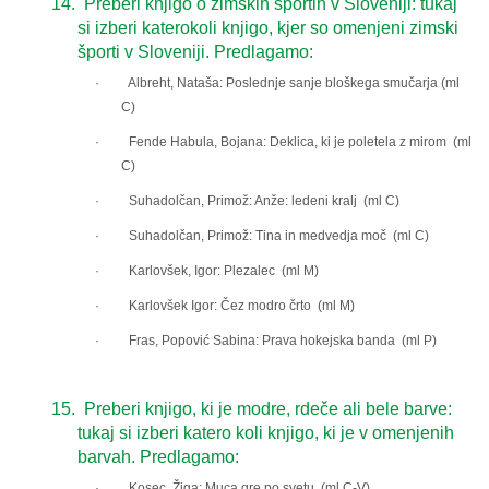
14.
Preberi knjigo o zimskih športih v Sloveniji: tukaj
si izberi katerokoli knjigo, kjer so omenjeni zimski
športi v Sloveniji. Predlagamo:
· Albreht, Nataša: Poslednje sanje bloškega smučarja (ml
C)
· Fende Habula, Bojana: Deklica, ki je poletela z mirom (ml
C)
· Suhadolčan, Primož: Anže: ledeni kralj (ml C)
· Suhadolčan, Primož: Tina in medvedja moč (ml C)
· Karlovšek, Igor: Plezalec (ml M)
· Karlovšek Igor: Čez modro črto (ml M)
· Fras, Popović Sabina: Prava hokejska banda (ml P)
15.
Preberi knjigo, ki je modre, rdeče ali bele barve:
tukaj si izberi katero koli knjigo, ki je v omenjenih
barvah. Predlagamo:
· Kosec, Žiga: Muca gre po svetu (ml C-V)