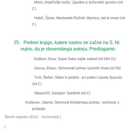
· Moric, AnjaPolšji možic: Zgodba iz kočevskih gozdov (ml
C)
· Habič, Špela: Medvedek Rožnik: Mamica, rad te imam (ml
C)
25. Preberi knjigo, katere naslov se začne na S. Ni
nujno, da je slovenskega avtorja. Predlagamo:
· Kaštrun, Dora: Super žaba najde zaklad (ml 084.11)
· Garcia, Eliseo: Skrivnostni primer izumrlih živali (ml 59)
· Turk, Štefan: Slikar in petelin : po poteh Lojzeta Spacala
(ml C)
· Stepančič, Damijan: Svetilnik (ml C)
Kraševec, Valeria: Skrivnost Kristalnega potoka : soočenje s
pošastjo
Število ogledov (816)
/
Komentarji (
)