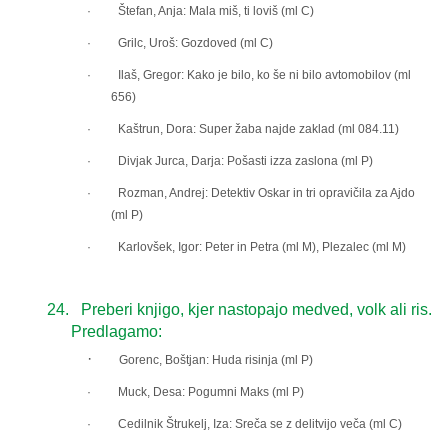
· Štefan, Anja: Mala miš, ti loviš (ml C)
· Grilc, Uroš: Gozdoved (ml C)
· Ilaš, Gregor: Kako je bilo, ko še ni bilo avtomobilov (ml
656)
· Kaštrun, Dora: Super žaba najde zaklad (ml 084.11)
· Divjak Jurca, Darja: Pošasti izza zaslona (ml P)
· Rozman, Andrej: Detektiv Oskar in tri opravičila za Ajdo
(ml P)
· Karlovšek, Igor: Peter in Petra (ml M), Plezalec (ml M)
24.
Preberi knjigo, kjer nastopajo medved, volk ali ris.
Predlagamo:
·
Gorenc, Boštjan: Huda risinja (ml P)
· Muck, Desa: Pogumni Maks (ml P)
· Cedilnik Štrukelj, Iza: Sreča se z delitvijo veča (ml C)