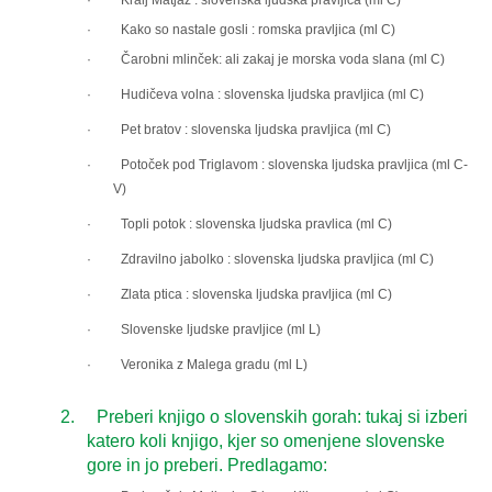
·
Kralj Matjaž : slovenska ljudska pravljica (ml C)
·
Kako so nastale gosli : romska pravljica (ml C)
· Čarobni mlinček
: ali zakaj je morska voda slana (ml C)
· Hudičeva volna : slovenska ljudska pravljica (ml C)
· Pet bratov : slovenska ljudska pravljica (ml C)
· Potoček pod Triglavom : slovenska ljudska pravljica (ml C-
V)
· Topli potok : slovenska ljudska pravlica (ml C)
· Zdravilno jabolko : slovenska ljudska pravljica (ml C)
· Zlata ptica : slovenska ljudska pravljica (ml C)
· Slovenske ljudske pravljice (ml L)
·
Veronika z Malega gradu (ml L)
2.
Preberi knjigo o slovenskih gorah: tukaj si izberi
katero koli knjigo, kjer so omenjene slovenske
gore in jo preberi. Predlagamo: