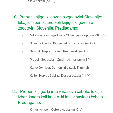
Slovenskem (od 39)
10.
Preberi knjigo, ki govori o zgodovini Slovenije:
tukaj si izberi katero koli knjigo, ki govori o
zgodovini Slovenije. Predlagamo:
· Mitrevski, Ivan: Zgodovina Slovenije v stripu (ml 084.11)
· Sokolov, Cvetka: Bilo je nekoč na deželi (ml C-K)
· Selišnik, Nejka: Erazem Predjamski (ml C)
· Pregelj, Sebastijan: Zmaj nad mestom (ml P)
· Karlovšek, Igor: Ognjeni trije (1, 2, 3) (ml M)
· Koželj Horvat, Sabina: Deseta dežela (ml M)
11.
Preberi knjigo, ki ima v naslovu čebelo: tukaj si
izberi katero koli knjigo, ki ima v naslovu čebelo.
Predlagamo:
· Krings, Antoon: Čebela Adela (ml C-V)