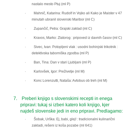
nastalo mesto Ptuj (ml P)
· Mahnič, Katarina: Rudolf in Vojko ali Kako je Maister v 47
minutah ubranil slovenski Maribor (ml C)
· Zupančič, Petra: Grajski zaklad (ml C)
· Kravos, Marko: Zlatorog : pripoved iz davnih časov (ml C)
· Sivec, Ivan: Potopljeni vlak : usodni bohinjski trikotnik :
detektivska taborniška zgodba (ml P)
· Ban, Tina: Dan v stari Ljubljani (ml P)
· Karlovšek, Igor: Preživetje (ml M)
· Konc Lorenzutti, Nataša: Avtobus ob treh (ml M)
7.
Preberi knjigo s slovenskimi recepti in enega
pripravi: tukaj si izberi katero koli knjigo, kjer
najdeš slovenske jedi in eno pripravi. Predlagamo:
· Šobak, Urška: Ej, babi, glej! : tradicionalni kulinarični
zakladi, rešeni iz koša pozabe (ml 641)