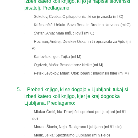
izberi katero koli knjigo, ki jo je napisal slovenski
pisatelj. Predlagamo:
·
Sokolov, Cvetka: O pikapolonici, ki se je znašla (ml C)
·
Križmančič, Uršula: Sova Berta in Bredina skrivnost (ml C)
·
Štefan, Anja: Mala miš, ti loviš (ml C)
·
Rozman, Andrej: Detektiv Oskar in tri opravičila za Ajdo (ml
P)
·
Karlovšek, Igor: Tujka (ml M)
·
Ogrizek, Maša: Besede brez kletke (ml M)
·
Petek Levokov, Milan: Otok lobanj : mladinski triler (ml M)
5.
Preberi knjigo, ki se dogaja v Ljubljani: tukaj si
izberi katero koli knjigo, kjer je kraj dogodka
Ljubljana. Predlagamo:
·
Mlakar Črnič, Ida: Pravljični sprehod po Ljubljani (ml 91-
slo)
·
Morato Štucin, Neja: Razigrana Ljubljana (ml 91-slo)
·
Melik, Jelka: Spoznajmo Ljubljano (ml 91-slo)