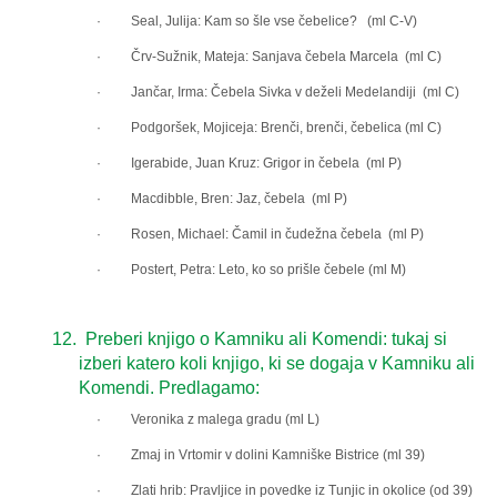
· Seal, Julija: Kam so šle vse čebelice? (ml C-V)
· Črv-Sužnik, Mateja: Sanjava čebela Marcela (ml C)
· Jančar, Irma: Čebela Sivka v deželi Medelandiji (ml C)
· Podgoršek, Mojiceja: Brenči, brenči, čebelica (ml C)
· Igerabide, Juan Kruz: Grigor in čebela (ml P)
· Macdibble, Bren: Jaz, čebela (ml P)
· Rosen, Michael: Čamil in čudežna čebela (ml P)
· Postert, Petra: Leto, ko so prišle čebele (ml M)
12.
Preberi knjigo o
Kamniku ali Komendi
: tukaj si
izberi katero koli knjigo, ki se dogaja v Kamniku ali
Komendi. Predlagamo:
· Veronika z malega gradu (ml L)
· Zmaj in Vrtomir v dolini Kamniške Bistrice (ml 39)
· Zlati hrib: Pravljice in povedke iz Tunjic in okolice (od 39)