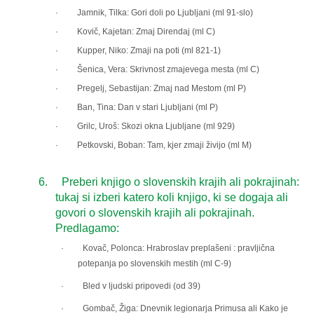
·
Jamnik, Tilka: Gori doli po Ljubljani (ml 91-slo)
·
Kovič, Kajetan: Zmaj Direndaj (ml C)
·
Kupper, Niko: Zmaji na poti (ml 821-1)
·
Šenica, Vera: Skrivnost zmajevega mesta (ml C)
·
Pregelj, Sebastijan: Zmaj nad Mestom (ml P)
·
Ban, Tina: Dan v stari Ljubljani (ml P)
·
Grilc, Uroš: Skozi okna Ljubljane (ml 929)
·
Petkovski, Boban: Tam, kjer zmaji živijo (ml M)
6.
Preberi knjigo o slovenskih krajih ali pokrajinah:
tukaj si izberi katero koli knjigo, ki se dogaja ali
govori o slovenskih krajih ali pokrajinah.
Predlagamo:
· Kovač, Polonca: Hrabroslav preplašeni : pravljična
potepanja po slovenskih mestih (ml C-9)
· Bled v ljudski pripovedi (od 39)
· Gombač, Žiga: Dnevnik legionarja Primusa ali Kako je