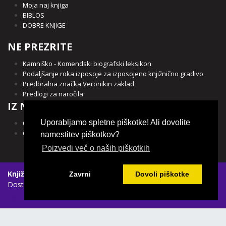
Moja naj knjiga
BIBLOS
DOBRE KNJIGE
NE PREZRITE
Kamniško - Komendski biografski leksikon
Podaljšanje roka izposoje za izposojeno knjižnično gradivo
Predbralna značka Veronikin zaklad
Predlogi za naročila
IZ NAŠE OBČINE
Uporabljamo spletne piškotke! Ali dovolite
Občina Kamnik
Občina Komenda
namestitev piškotkov?
Poizvedi več o naših piškotkih
Knjižnica Franceta Balantiča Kamnik
|
Spletni piškotki
|
Zavrni
Dovoli piškotke
Dostopnost vsebin
Login