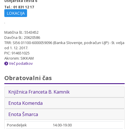
Usnjarska cesta 6
Tel.: 01 831 12 17
LOKACIJA
.
Matična št.: 5543452
Davčna št.: 20620586
TRR: SI56 01100-6000059096 (Banka Slovenije, podračun UJP) - št. velja
od 1. 12. 2017.
PIC: 914651025
Akronim: SIKKAM
Več podatkov
Obratovalni čas
Knjižnica Franceta B. Kamnik
Enota Komenda
Enota Šmarca
Ponedeljek
14.00-19.00