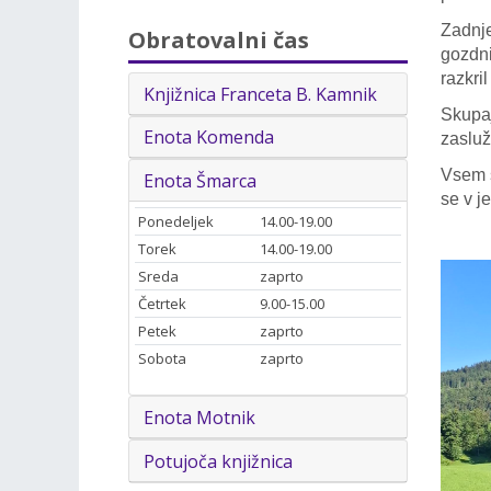
Zadnje
Obratovalni čas
gozdni
razkri
Knjižnica Franceta B. Kamnik
Skupaj
Enota Komenda
zasluž
Vsem s
Enota Šmarca
se v j
Ponedeljek
14.00-19.00
Torek
14.00-19.00
Sreda
zaprto
Četrtek
9.00-15.00
Petek
zaprto
Sobota
zaprto
Enota Motnik
Potujoča knjižnica