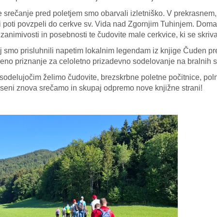
 srečanje pred poletjem smo obarvali izletniško. V prekrasne
 poti povzpeli do cerkve sv. Vida nad Zgornjim Tuhinjem. Domač
l zanimivosti in posebnosti te čudovite male cerkvice, ki se skr
 smo prisluhnili napetim lokalnim legendam iz knjige Čuden p
eno priznanje za celoletno prizadevno sodelovanje na bralnih s
odelujočim želimo čudovite, brezskrbne poletne počitnice, po
eseni znova srečamo in skupaj odpremo nove knjižne strani!