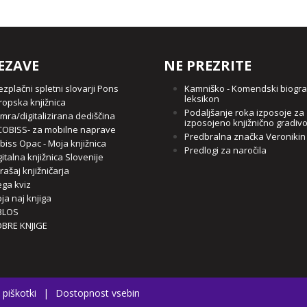
EZAVE
NE PREZRITE
ezplačni spletni slovarji Pons
Kamniško - Komendski biogra
leksikon
ropska knjižnica
Podaljšanje roka izposoje za
mra/digitalizirana dediščina
izposojeno knjižnično gradiv
OBISS- za mobilne naprave
Predbralna značka Veronikin
biss Opac - Moja knjižnica
Predlogi za naročila
gitalna knjižnica Slovenije
rašaj knjižničarja
ga kviz
ja naj knjiga
BLOS
BRE KNJIGE
 piškotki
|
Dostopnost vsebin