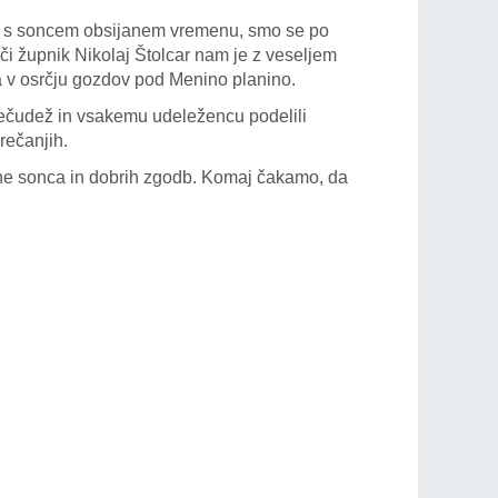
m, s soncem obsijanem vremenu, smo se po
i župnik Nikolaj Štolcar nam je z veseljem
iva v osrčju gozdov pod Menino planino.
rečudež in vsakemu udeležencu podelili
rečanjih.
lne sonca in dobrih zgodb. Komaj čakamo, da