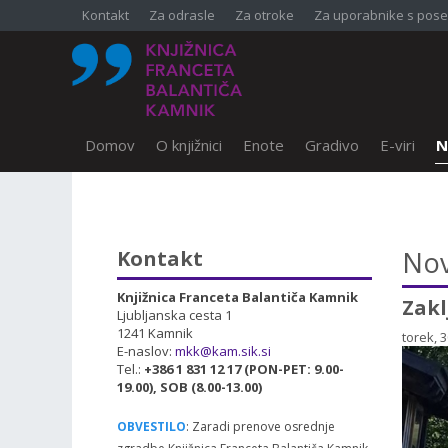
Kontakt
Za odrasle
Za otroke
Za uporabnike s pose
Domov
O knjižnici
Enote
Gradivo
E-viri
N
SKOČI DO OSREDNJE VSEBINE
Nov
Kontakt
Knjižnica Franceta Balantiča Kamnik
Zakl
Ljubljanska cesta 1
1241 Kamnik
torek, 3
E-naslov:
mkk@kam.sik.si
Tel.:
+386 1 831 12 17 (PON-PET: 9.00-
19.00), SOB (8.00-13.00)
OBVESTILO
: Zaradi prenove osrednje