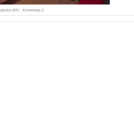
ogledov (66)
/
Komentarji (
)