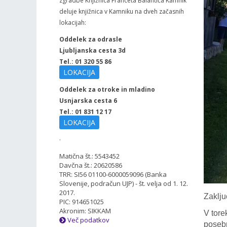
zgradbe Knjižnica Franceta Balantiča Kamnik
deluje knjižnica v Kamniku na dveh začasnih
lokacijah:
Oddelek za odrasle
Ljubljanska cesta 3d
Tel.: 01 320 55 86
LOKACIJA
Oddelek za otroke in mladino
Usnjarska cesta 6
Tel.: 01 831 12 17
LOKACIJA
.
Matična št.: 5543452
Davčna št.: 20620586
TRR: SI56 01100-6000059096 (Banka
Slovenije, podračun UJP) - št. velja od 1. 12.
2017.
Zaklju
PIC: 914651025
Akronim: SIKKAM
V tore
Več podatkov
posebn