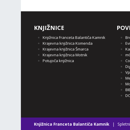
KNJIŽNICE
POV
Knjižnica Franceta Balantiča Kamnik
Br
Krajevna knjižnica Komenda
Ev
Krajevna knjižnica Šmarca
Ka
Krajevna knjižnica Motnik
mC
Potujoča knjižnica
Co
Di
Vp
Me
Mo
BI
DO
Knjižnica Franceta Balantiča Kamnik
|
Spletni