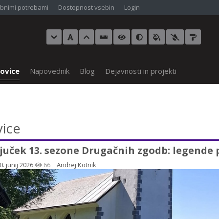
bnimi potrebami
Dostopnost vsebin
Login
ovice
Napovednik
Blog
Dejavnosti in projekti
ice
juček 13. sezone Drugačnih zgodb: legende
0. junij 2026
66
Andrej Kotnik