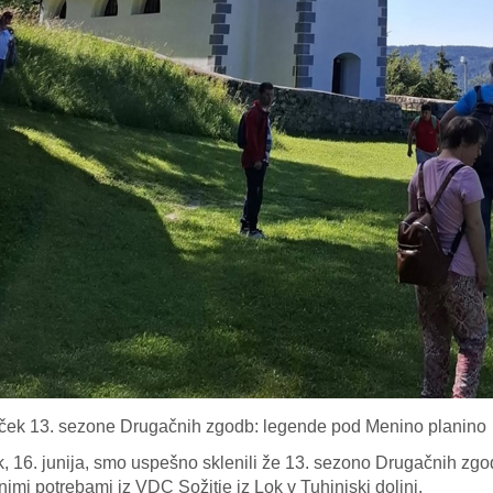
ček 13. sezone Drugačnih zgodb: legende pod Menino planino
k, 16. junija, smo uspešno sklenili že 13. sezono Drugačnih zgo
imi potrebami iz VDC Sožitje iz Lok v Tuhinjski dolini.