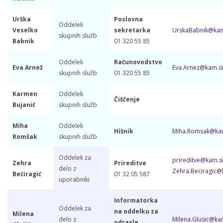
Urška
Poslovna
Oddelek
Veselko
sekretarka
UrskaBabnik@kam.
skupnih služb
Babnik
01 320 55 85
Oddelek
Računovodstvo
Eva Arnež
Eva.Arnez@kam.sik
skupnih služb
01 320 55 85
Karmen
Oddelek
Čiščenje
Bujanič
skupnih služb
Miha
Oddelek
Hišnik
Miha.Romsak@kam.
Romšak
skupnih služb
Oddelek za
prireditve@kam.si
Zehra
Prireditve
delo z
Zehra.Beciragic@k
Bećiragić
01 32 05 587
uporabniki
Informatorka
Oddelek za
na oddelku za
Milena
delo z
Milena.Glusic@kam
odrasle