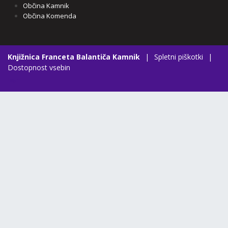
Občina Kamnik
Občina Komenda
Knjižnica Franceta Balantiča Kamnik
|
Spletni piškotki
|
Dostopnost vsebin
Login