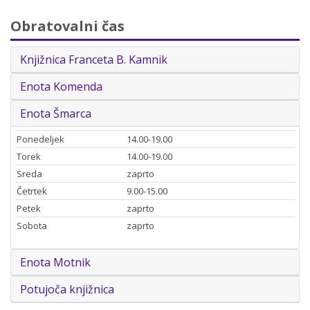
Obratovalni čas
Knjižnica Franceta B. Kamnik
Enota Komenda
Enota Šmarca
Ponedeljek
14.00-19.00
Torek
14.00-19.00
Sreda
zaprto
Četrtek
9.00-15.00
Petek
zaprto
Sobota
zaprto
Enota Motnik
Potujoča knjižnica