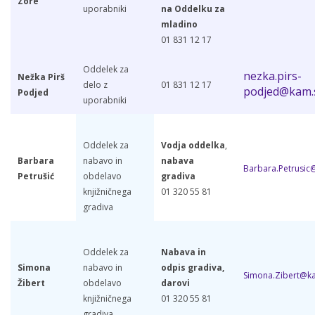
Zore
uporabniki
na Oddelku za
mladino
01 831 12 17
Oddelek za
nezka.pirs-
Nežka Pirš
delo z
01 831 12 17
podjed@kam.s
Podjed
uporabniki
Oddelek za
Vodja oddelka
,
Barbara
nabavo in
nabava
Barbara.Petrusic@
Petrušić
obdelavo
gradiva
knjižničnega
01 320 55 81
gradiva
Oddelek za
Nabava in
Simona
nabavo in
odpis gradiva,
Simona.Zibert@ka
Žibert
obdelavo
darovi
knjižničnega
01 320 55 81
gradiva