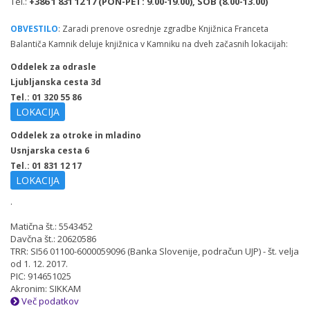
Tel.:
+386 1 831 12 17 (PON-PET: 9.00-19.00), SOB (8.00-13.00)
OBVESTILO
: Zaradi prenove osrednje zgradbe Knjižnica Franceta
Balantiča Kamnik deluje knjižnica v Kamniku na dveh začasnih lokacijah:
Oddelek za odrasle
Ljubljanska cesta 3d
Tel.: 01 320 55 86
LOKACIJA
Oddelek za otroke in mladino
Usnjarska cesta 6
Tel.: 01 831 12 17
LOKACIJA
.
Matična št.: 5543452
Davčna št.: 20620586
TRR: SI56 01100-6000059096 (Banka Slovenije, podračun UJP) - št. velja
od 1. 12. 2017.
PIC: 914651025
Akronim: SIKKAM
Več podatkov