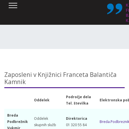
SKOČI DO OSREDNJE VSEBINE
Zaposleni v Knjižnici Franceta Balantiča
Kamnik
Področje dela
Oddelek
Elektronska po
Tel. številka
Breda
Oddelek
Direktorica
Podbrežnik
Breda.Podbreznik
skupnih služb
01 320 55 84
Vukmir