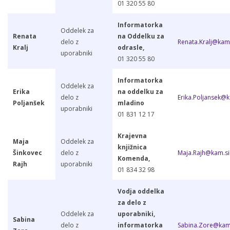
01 320 55 80
Informatorka
Oddelek za
Renata
na Oddelku za
delo z
Renata.Kralj@kam.
Kralj
odrasle,
uporabniki
01 320 55 80
Informatorka
Oddelek za
Erika
na oddelku za
delo z
Erika.Poljansek@k
Poljanšek
mladino
uporabniki
01 831 12 17
Krajevna
Maja
Oddelek za
knjižnica
Šinkovec
delo z
Maja.Rajh@kam.sik
Komenda
,
Rajh
uporabniki
01 834 32 98
Vodja oddelka
za delo z
Oddelek za
uporabniki,
Sabina
delo z
informatorka
Sabina.Zore@kam.