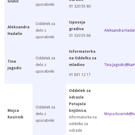
Glušič
uporabniki
01 320 55 80
Izposoja
Oddelek za
Aleksandra
gradiva
delo z
Aleksandra.Hadal
Hadalin
01 320 55 86
uporabniki
Informatorka
Oddelek za
na Oddelku za
Tina
delo z
mladino
Tina.Jagodic@kam.
Jagodic
uporabniki
01 831 12 17
Oddelek za
odrasle
Potujoča
Oddelek za
Mojca
knjižnica
,
delo z
Mojca.Kosirnik@ka
Kosirnik
informatorka na
uporabniki
oddelku za
odrasle