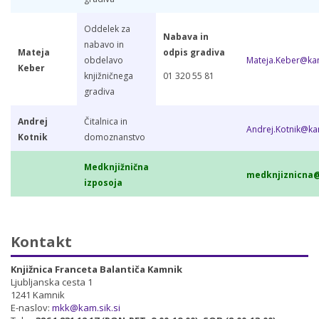
Oddelek za
Nabava in
nabavo in
Mateja
odpis gradiva
obdelavo
Mateja.Keber@kam
Keber
knjižničnega
01 320 55 81
gradiva
Andrej
Čitalnica in
Andrej.Kotnik@kam
Kotnik
domoznanstvo
Medknjižnična
medknjiznicna@
izposoja
Kontakt
Knjižnica Franceta Balantiča Kamnik
Ljubljanska cesta 1
1241 Kamnik
E-naslov:
mkk@kam.sik.si