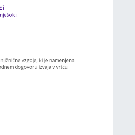
ci
ješolci.
 knjižnične vzgoje, ki je namenjena
dnem dogovoru izvaja v vrtcu.