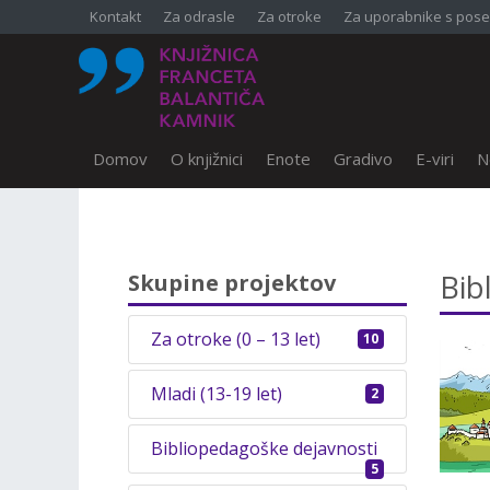
Kontakt
Za odrasle
Za otroke
Za uporabnike s pose
Domov
O knjižnici
Enote
Gradivo
E-viri
N
SKOČI DO OSREDNJE VSEBINE
Bib
Skupine projektov
Za otroke (0 – 13 let)
10
Mladi (13-19 let)
2
Bibliopedagoške dejavnosti
5