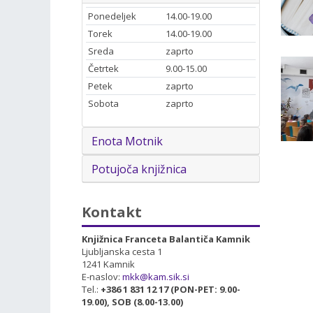
Ponedeljek
14.00-19.00
Torek
14.00-19.00
Sreda
zaprto
Četrtek
9.00-15.00
Petek
zaprto
Sobota
zaprto
Enota Motnik
Potujoča knjižnica
Kontakt
Knjižnica Franceta Balantiča Kamnik
Ljubljanska cesta 1
1241 Kamnik
E-naslov:
mkk@kam.sik.si
Tel.:
+386 1 831 12 17 (PON-PET: 9.00-
19.00), SOB (8.00-13.00)