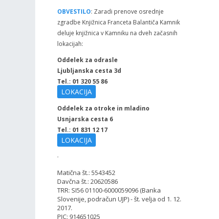
OBVESTILO
: Zaradi prenove osrednje
zgradbe Knjižnica Franceta Balantiča Kamnik
deluje knjižnica v Kamniku na dveh začasnih
lokacijah:
Oddelek za odrasle
Ljubljanska cesta 3d
Tel.: 01 320 55 86
LOKACIJA
Oddelek za otroke in mladino
Usnjarska cesta 6
Tel.: 01 831 12 17
LOKACIJA
.
Matična št.: 5543452
Davčna št.: 20620586
TRR: SI56 01100-6000059096 (Banka
Slovenije, podračun UJP) - št. velja od 1. 12.
2017.
PIC: 914651025