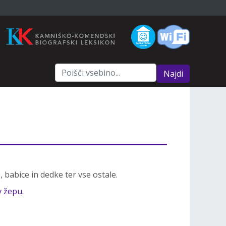
Najdi
 babice in dedke ter vse ostale.
v žepu.