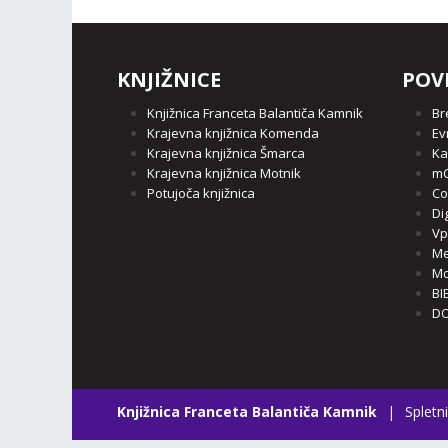
KNJIŽNICE
POV
Knjižnica Franceta Balantiča Kamnik
Br
Krajevna knjižnica Komenda
Ev
Krajevna knjižnica Šmarca
Ka
Krajevna knjižnica Motnik
mC
Potujoča knjižnica
Co
Di
Vp
Me
Mo
BI
DO
Knjižnica Franceta Balantiča Kamnik
|
Spletni