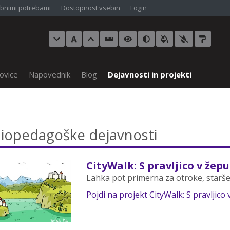
bnimi potrebami
Dostopnost vsebin
Login
ovice
Napovednik
Blog
Dejavnosti in projekti
liopedagoške dejavnosti
CityWalk: S pravljico v žepu
Lahka pot primerna za otroke, starše,
Pojdi na projekt CityWalk: S pravljico 