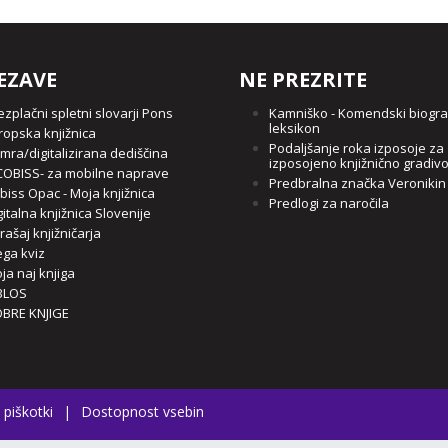
EZAVE
NE PREZRITE
ezplačni spletni slovarji Pons
Kamniško - Komendski biogra
leksikon
ropska knjižnica
Podaljšanje roka izposoje za
mra/digitalizirana dediščina
izposojeno knjižnično gradiv
OBISS- za mobilne naprave
Predbralna značka Veronikin
biss Opac - Moja knjižnica
Predlogi za naročila
gitalna knjižnica Slovenije
rašaj knjižničarja
ga kviz
ja naj knjiga
BLOS
BRE KNJIGE
 piškotki
|
Dostopnost vsebin