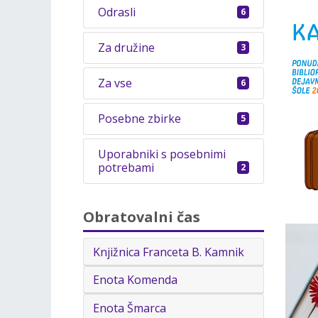
Odrasli
6
Za družine
3
Za vse
6
Posebne zbirke
5
Uporabniki s posebnimi
potrebami
2
Obratovalni čas
Knjižnica Franceta B. Kamnik
Enota Komenda
Enota Šmarca